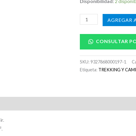
Disponibilidad:
2 disponi
AÑADIR A
CONSULTAR P
SKU:
9327868000197-1
C
Etiqueta:
TREKKING Y CAM
r.
².