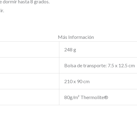
e dormir hasta 8 grados.
r.
Más Información
248 g
Bolsa de transporte: 7.5 x 12.5 cm
210 x 90 cm
80g/m² Thermolite®