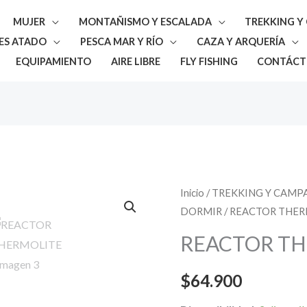
MUJER
MONTAÑISMO Y ESCALADA
TREKKING 
ES ATADO
PESCA MAR Y RÍO
CAZA Y ARQUERÍA
EQUIPAMIENTO
AIRE LIBRE
FLY FISHING
CONTÁCT
REACTOR
Inicio
/
TREKKING Y CAM
DORMIR
/ REACTOR THE
THERMOLITE
cantidad
REACTOR T
$
64.900