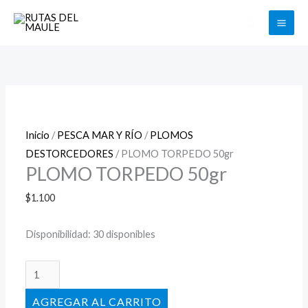
Ir
Buscar
al
contenido
PLOMO
TORPEDO
50gr
cantidad
Inicio
/
PESCA MAR Y RÍO
/
PLOMOS
DESTORCEDORES
/ PLOMO TORPEDO 50gr
PLOMO TORPEDO 50gr
$
1.100
Disponibilidad:
30 disponibles
AÑADIR AL CARRITO