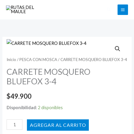
Ir
Buscar
al
contenido
CARRETE
MOSQUERO
BLUEFOX
Inicio
/
PESCA CON MOSCA
/ CARRETE MOSQUERO BLUEFOX 3-4
3-
CARRETE MOSQUERO
4
BLUEFOX 3-4
cantidad
$
49.900
Disponibilidad:
2 disponibles
AÑADIR AL CARRITO