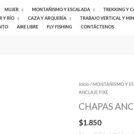
MUJER
MONTAÑISMO Y ESCALADA
TREKKING Y 
 Y RÍO
CAZA Y ARQUERÍA
TRABAJO VERTICAL Y MIN
NTO
AIRE LIBRE
FLY FISHING
CONTÁCTENOS
CHAPAS
Inicio
/
MONTAÑISMO Y E
ANCLAJE FIXE
ANCLAJE
FIXE
CHAPAS ANC
cantidad
$
1.850