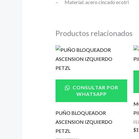
– Material: acero cincado ecotri
Productos relacionados
CONSULTAR POR
WHATSAPP
M
PUÑO BLOQUEADOR
PI
ASCENSION IZQUIERDO
FE
$
1
PETZL