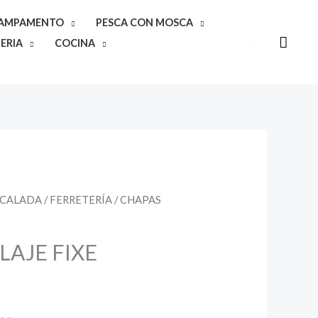
CAMPAMENTO
PESCA CON MOSCA
Buscar
ERIA
COCINA
SCALADA
/
FERRETERÍA
/ CHAPAS
LAJE FIXE