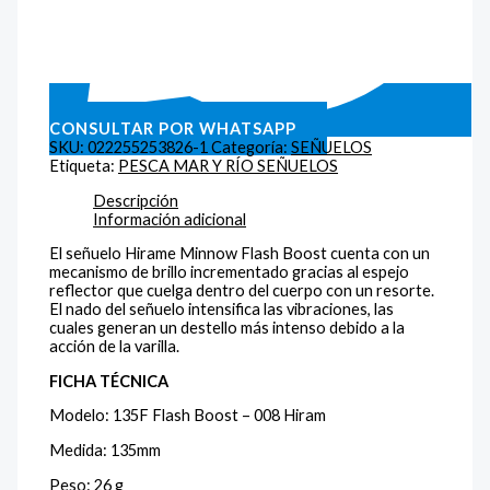
CONSULTAR POR WHATSAPP
SKU:
022255253826-1
Categoría:
SEÑUELOS
Etiqueta:
PESCA MAR Y RÍO SEÑUELOS
Descripción
Información adicional
El señuelo Hirame Minnow Flash Boost cuenta con un
mecanismo de brillo incrementado gracias al espejo
reflector que cuelga dentro del cuerpo con un resorte.
El nado del señuelo intensifica las vibraciones, las
cuales generan un destello más intenso debido a la
acción de la varilla.
FICHA TÉCNICA
Modelo: 135F Flash Boost – 008 Hiram
Medida: 135mm
Peso: 26 g