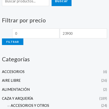
Buscar
e
e
c
c
Filtrar por precio
i
i
o
o
m
m
FILTRAR
í
á
n
x
Categorías
i
i
m
m
ACCESORIOS
(6)
o
o
AIRE LIBRE
(26)
ALIMENTACIÓN
(2)
CAZA Y ARQUERÍA
(189)
ACCESORIOS Y OTROS
(24)