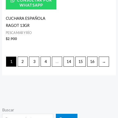
CONSULTAR POR
WHATSAPP
CUCHARA ESPAÑOLA
RAGOT 13GR
PESCA MAR Y RÍO
$
2.900
1
2
3
4
…
14
15
16
→
Buscar
P
P
r
r