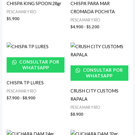
CHISPA KING SPOON 28gr
CHISPA PARA MAR
CROMADA POCHITA
PESCA MAR Y RÍO
$
5.900
PESCA MAR Y RÍO
$
4.900
-
$
5.200
Rango
de
precios:
desde
CONSULTAR POR
$7.900
WHATSAPP
CONSULTAR POR
hasta
$8.900
WHATSAPP
CHISPA TP LURES
CRUSH CITY CUSTOMS
PESCA MAR Y RÍO
$
7.900
-
$
8.900
RAPALA
PESCA MAR Y RÍO
$
8.900