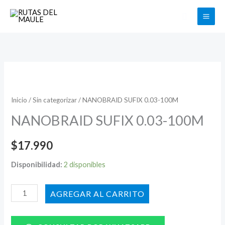
Ir
Buscar
al
contenido
NANOBRAID
SUFIX
0.03-
Inicio
/
Sin categorizar
/ NANOBRAID SUFIX 0.03-100M
100M
NANOBRAID SUFIX 0.03-100M
cantidad
$
17.990
Disponibilidad:
2 disponibles
AÑADIR AL CARRITO