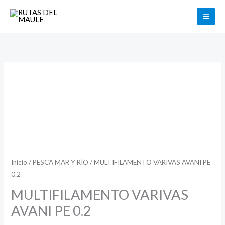
Ir
Buscar
al
contenido
MULTIFILAMENTO
VARIVAS
AVANI
PE
0.2
cantidad
Inicio
/
PESCA MAR Y RÍO
/ MULTIFILAMENTO VARIVAS AVANI PE
0.2
MULTIFILAMENTO VARIVAS
AVANI PE 0.2