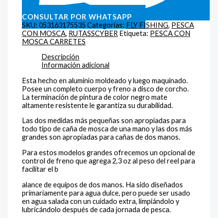
CONSULTAR POR WHATSAPP
SKU:
053163175535
Categorías:
FLY FISHING
,
PESCA
CON MOSCA
,
RUTASSCYBER
Etiqueta:
PESCA CON
MOSCA CARRETES
Descripción
Información adicional
Esta hecho en aluminio moldeado y luego maquinado.
Posee un completo cuerpo y freno a disco de corcho.
La terminación de pintura de color negro mate
altamente resistente le garantiza su durabilidad.
Las dos medidas más pequeñas son apropiadas para
todo tipo de caña de mosca de una mano y las dos más
grandes son apropiadas para cañas de dos manos.
Para estos modelos grandes ofrecemos un opcional de
control de freno que agrega 2,3 oz al peso del reel para
facilitar el b
alance de equipos de dos manos. Ha sido diseñados
primariamente para agua dulce, pero puede ser usado
en agua salada con un cuidado extra, limpiándolo y
lubricándolo después de cada jornada de pesca.