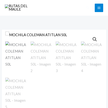
Ir
Buscar
al
contenido
MOCHILA
COLEMAN
ATITLAN
50L
cantidad