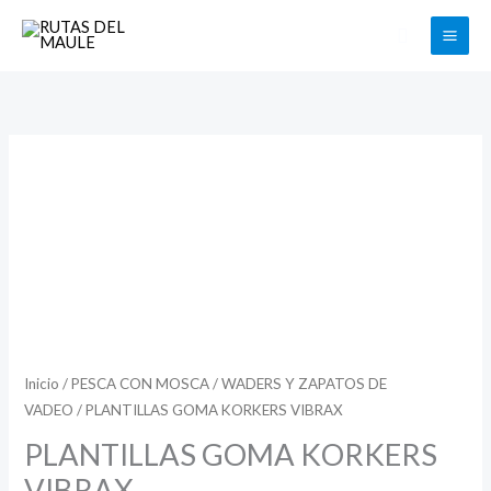
Ir
Buscar
al
contenido
PLANTILLAS
GOMA
KORKERS
VIBRAX
cantidad
Inicio
/
PESCA CON MOSCA
/
WADERS Y ZAPATOS DE
VADEO
/ PLANTILLAS GOMA KORKERS VIBRAX
PLANTILLAS GOMA KORKERS
VIBRAX