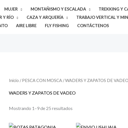
MUJER
MONTAÑISMO Y ESCALADA
TREKKING Y 
 Y RÍO
CAZA Y ARQUERÍA
TRABAJO VERTICAL Y MIN
NTO
AIRE LIBRE
FLY FISHING
CONTÁCTENOS
Inicio
/
PESCA CON MOSCA
/ WADERS Y ZAPATOS DE VADE
WADERS Y ZAPATOS DE VADEO
Mostrando 1–9 de 25 resultados