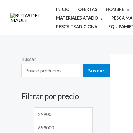
Ir
INICIO
OFERTAS
HOMBRE
al
MATERIALES ATADO
PESCA MAR
contenido
PESCA TRADICIONAL
EQUIPAMIE
Buscar
P
P
r
r
Buscar
e
e
c
c
Filtrar por precio
i
i
o
o
m
m
í
á