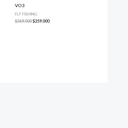
VO3
FLY FISHING
$
369.000
$
259.000