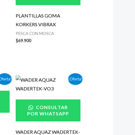
PLANTILLAS GOMA
KORKERS VIBRAX
PESCA CON MOSCA
$
69.900
El
El
Oferta!
¡Oferta!
precio
precio
original
actual
era:
es:
0
$369.000.
$259.000.
CONSULTAR
0
POR WHATSAPP
WADER AQUAZ WADERTEK-