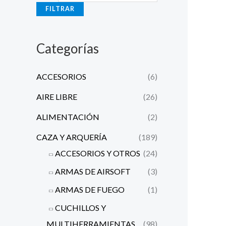
n
x
FILTRAR
i
i
m
m
Categorías
o
o
ACCESORIOS
(6)
AIRE LIBRE
(26)
ALIMENTACIÓN
(2)
CAZA Y ARQUERÍA
(189)
ACCESORIOS Y OTROS
(24)
ARMAS DE AIRSOFT
(3)
ARMAS DE FUEGO
(1)
CUCHILLOS Y
MULTIHERRAMIENTAS
(98)