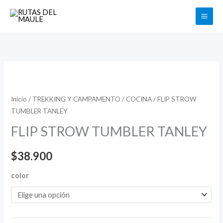
Ir
Buscar
al
contenido
FLIP
STROW
TUMBLER
Inicio
/
TREKKING Y CAMPAMENTO
/
COCINA
/ FLIP STROW
TUMBLER TANLEY
TANLEY
cantidad
FLIP STROW TUMBLER TANLEY
$
38.900
color