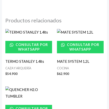
Productos relacionados
CONSULTAR POR
CONSULTAR POR
WHATSAPP
WHATSAPP
TERMO STANLEY 1.4lts
MATE SYSTEM 1.2L
CAZA Y ARQUERÍA
COCINA
$
54.900
$
62.900
Rango
de
precios:
desde
$46.900
CONSULTAR POR
hasta