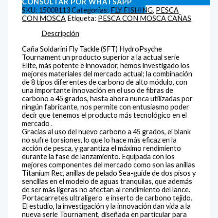
CONSULTAR POR WHATSAPP
SKU:
15008113
Categorías:
FLY FISHING
,
PESCA
CON MOSCA
Etiqueta:
PESCA CON MOSCA CAÑAS
Descripción
Caña Soldarini Fly Tackle (SFT) HydroPsyche
Tournament un producto superior a la actual serie
Elite, más potente e innovador, hemos investigado los
mejores materiales del mercado actual; la combinación
de 8 tipos diferentes de carbono de alto módulo, con
una importante innovación en el uso de fibras de
carbono a 45 grados, hasta ahora nunca utilizadas por
ningún fabricante, nos permite con entusiasmo poder
decir que tenemos el producto más tecnológico en el
mercado .
Gracias al uso del nuevo carbono a 45 grados, el blank
no sufre torsiones, lo que lo hace más eficaz en la
acción de pesca, y garantiza el máximo rendimiento
durante la fase de lanzamiento. Equipada con los
mejores componentes del mercado como son las anillas
Titanium Rec, anillas de pelado Sea-guide de dos pisos y
sencillas en el modelo de aguas tranquilas, que además
de ser más ligeras no afectan al rendimiento del lance.
Portacarretes ultraligero e inserto de carbono tejido.
El estudio, la investigación y la innovación dan vida a la
nueva serie Tournament, diseñada en particular para