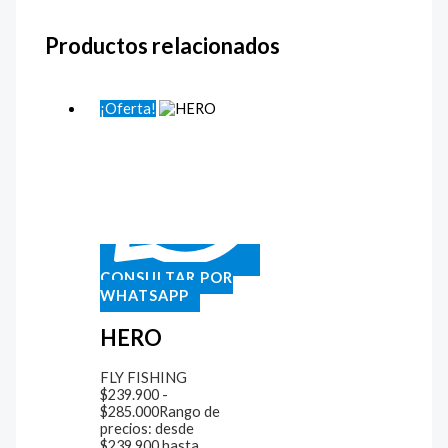
Productos relacionados
¡Oferta!
CONSULTAR POR
WHATSAPP
HERO
FLY FISHING
$
239.900
-
$
285.000
Rango de
precios: desde
$239.900 hasta