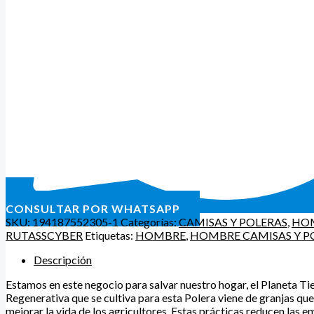
CONSULTAR POR WHATSAPP
SKU:
194187552305-1
Categorías:
CAMISAS Y POLERAS
,
HO
RUTASSCYBER
Etiquetas:
HOMBRE
,
HOMBRE CAMISAS Y P
Descripción
Estamos en este negocio para salvar nuestro hogar, el Planeta Tie
Regenerativa que se cultiva para esta Polera viene de granjas que 
mejorar la vida de los agricultores. Estas prácticas reducen las