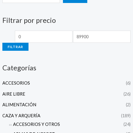
e
e
c
c
Filtrar por precio
i
i
o
o
m
m
FILTRAR
í
á
n
x
Categorías
i
i
m
m
ACCESORIOS
(6)
o
o
AIRE LIBRE
(26)
ALIMENTACIÓN
(2)
CAZA Y ARQUERÍA
(189)
ACCESORIOS Y OTROS
(24)