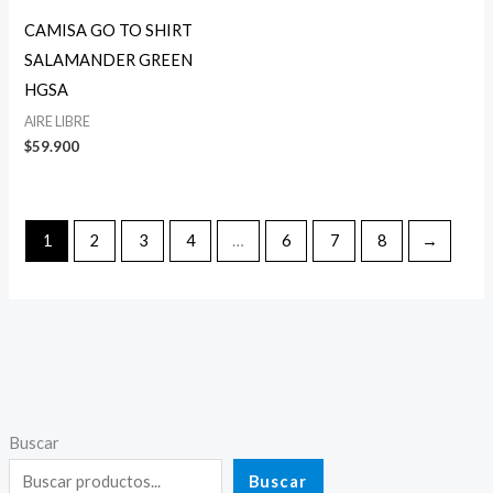
CAMISA GO TO SHIRT
SALAMANDER GREEN
HGSA
AIRE LIBRE
$
59.900
1
2
3
4
…
6
7
8
→
Buscar
P
P
r
r
Buscar