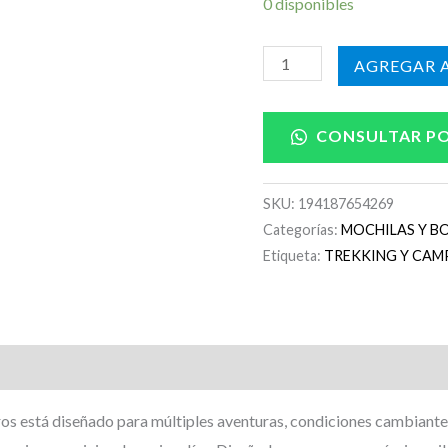
0 disponibles
AÑADIR A
CONSULTAR P
SKU:
194187654269
Categorías:
MOCHILAS Y B
Etiqueta:
TREKKING Y CAM
tros está diseñado para múltiples aventuras, condiciones cambiant