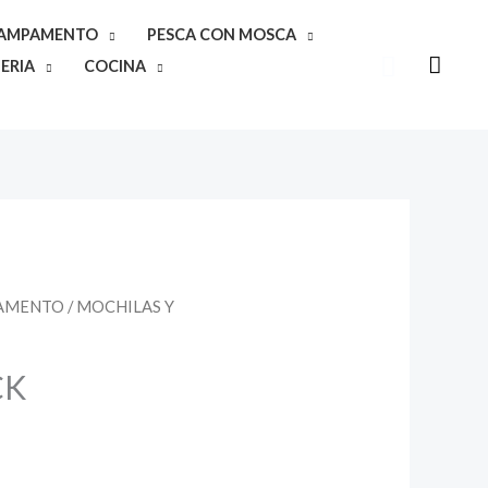
CAMPAMENTO
PESCA CON MOSCA
Buscar
ERIA
COCINA
PAMENTO
/
MOCHILAS Y
CK