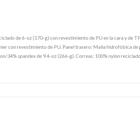
iclado de 6-oz (170-g) con revestimiento de PU en la cara y de TP
ier con revestimiento de PU. Panel trasero: Malla hidrofóbica de
ylon/34% spandex de 9.4-oz (266-g). Correas: 100% nylon reciclado