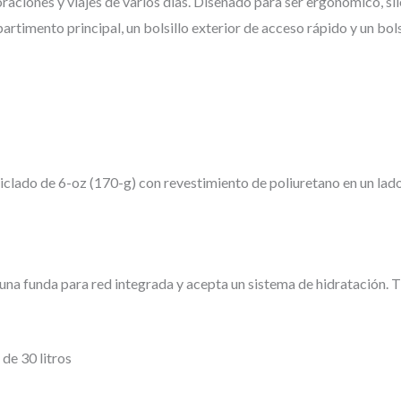
raciones y viajes de varios días. Diseñado para ser ergonómico, sil
rtimento principal, un bolsillo exterior de acceso rápido y un bols
iclado de 6-oz (170-g) con revestimiento de poliuretano en un lado
 una funda para red integrada y acepta un sistema de hidratación. T
de 30 litros