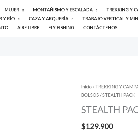
MUJER
MONTAÑISMO Y ESCALADA
TREKKING Y 
 Y RÍO
CAZA Y ARQUERÍA
TRABAJO VERTICAL Y MIN
NTO
AIRE LIBRE
FLY FISHING
CONTÁCTENOS
STEALTH
Inicio
/
TREKKING Y CAM
BOLSOS
/ STEALTH PACK
PACK
cantidad
STEALTH PA
$
129.900