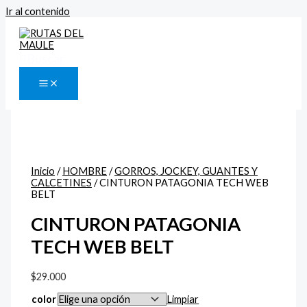
Ir al contenido
Buscar
Inicio
/
HOMBRE
/
GORROS, JOCKEY, GUANTES Y
CALCETINES
/ CINTURON PATAGONIA TECH WEB
BELT
CINTURON PATAGONIA
TECH WEB BELT
$
29.000
color
Limpiar