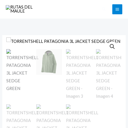
Ir
Buscar
al
contenido
TORRENTSHELL
PATAGONIA
3L
JACKET
SEDGE
GREEN
cantidad