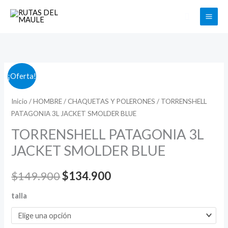
Ir
Buscar
al
contenido
TORRENSHELL
El
El
¡Oferta!
PATAGONIA
precio
precio
3L
Inicio
/
HOMBRE
/
CHAQUETAS Y POLERONES
/ TORRENSHELL
PATAGONIA 3L JACKET SMOLDER BLUE
JACKET
original
actual
SMOLDER
TORRENSHELL PATAGONIA 3L
era:
es:
BLUE
JACKET SMOLDER BLUE
$149.900.
$134.900.
cantidad
$
149.900
$
134.900
talla