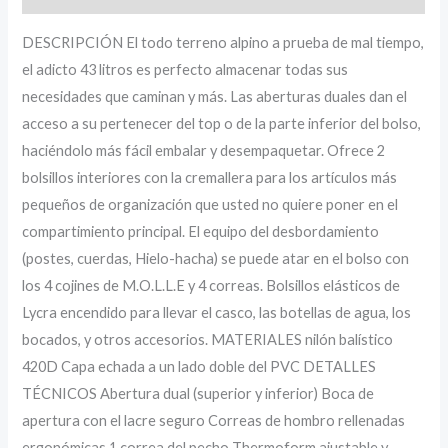
DESCRIPCIÓN El todo terreno alpino a prueba de mal tiempo,
el adicto 43 litros es perfecto almacenar todas sus
necesidades que caminan y más. Las aberturas duales dan el
acceso a su pertenecer del top o de la parte inferior del bolso,
haciéndolo más fácil embalar y desempaquetar. Ofrece 2
bolsillos interiores con la cremallera para los artículos más
pequeños de organización que usted no quiere poner en el
compartimiento principal. El equipo del desbordamiento
(postes, cuerdas, Hielo-hacha) se puede atar en el bolso con
los 4 cojines de M.O.L.L.E y 4 correas. Bolsillos elásticos de
Lycra encendido para llevar el casco, las botellas de agua, los
bocados, y otros accesorios. MATERIALES nilón balístico
420D Capa echada a un lado doble del PVC DETALLES
TÉCNICOS Abertura dual (superior y inferior) Boca de
apertura con el lacre seguro Correas de hombro rellenadas
ergonómicas 1 correa del pecho Thermoform ajustable y