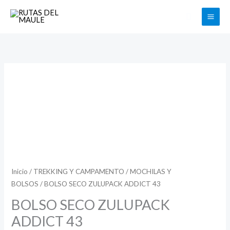
Ir
Buscar
al
contenido
BOLSO
SECO
ZULUPACK
ADDICT
43
cantidad
Inicio
/
TREKKING Y CAMPAMENTO
/
MOCHILAS Y
BOLSOS
/ BOLSO SECO ZULUPACK ADDICT 43
BOLSO SECO ZULUPACK
ADDICT 43