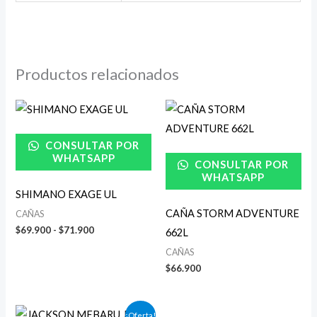
Productos relacionados
Rango
de
precios:
desde
CONSULTAR POR
$69.900
WHATSAPP
CONSULTAR POR
hasta
$71.900
WHATSAPP
SHIMANO EXAGE UL
CAÑA STORM ADVENTURE
CAÑAS
$
69.900
-
$
71.900
662L
CAÑAS
$
66.900
El
El
¡Oferta!