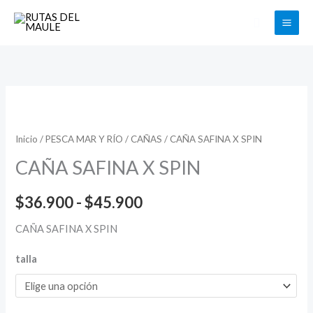
Ir
Buscar
al
contenido
CAÑA
Rango
SAFINA
de
X
Inicio
/
PESCA MAR Y RÍO
/
CAÑAS
/ CAÑA SAFINA X SPIN
SPIN
precios:
CAÑA SAFINA X SPIN
cantidad
desde
$
36.900
-
$
45.900
$36.900
CAÑA SAFINA X SPIN
hasta
talla
$45.900