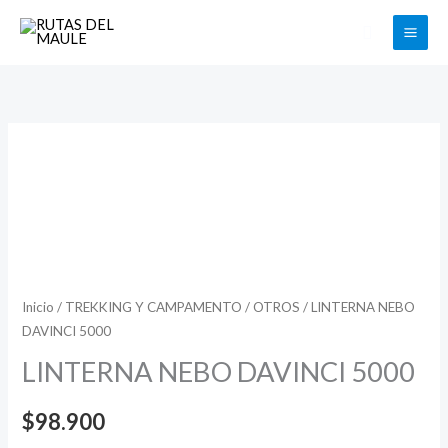
Ir
Buscar
al
contenido
LINTERNA
NEBO
DAVINCI
5000
cantidad
Inicio
/
TREKKING Y CAMPAMENTO
/
OTROS
/ LINTERNA NEBO
DAVINCI 5000
LINTERNA NEBO DAVINCI 5000
$
98.900