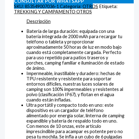
CONSULTAR POR WHATSAPP
SKU:
853549007036-1
Categoría:
OTROS
Etiqueta:
TREKKING Y CAMPAMENTO OTROS
Descripción
Batería de larga duración: equipada con una
batería integrada de 2000 mAh para recargar tu
teléfono o tableta y proporcionar
aproximadamente 50 horas de luz en modo bajo
cuando está completamente cargada. Perfecto
para uso repetido para patios traseros y
porches, camping familiar e iluminación de estado
de ánimo.
Impermeable, inastillable y duradero: hechas de
TPU resistente y resistente para soportar
entornos difíciles, nuestras luces solares de
camping son 100% impermeables y resistentes al
polvo (clasificación IP67), y flotan en el agua
cuando están infladas.
Ultra portátil y compacto todo en uno: este
dispositivo es un cargador de teléfono
alimentado por energía solar, linterna de camping
expandible y batería de respaldo todo en uno.
Con menos de 10 onzas, este artículo
imprescindible para acampar es potente pero no
pesa tu mochila. Se infla a un cubo de 6 pulgadas