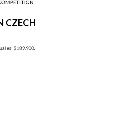
 COMPETITION
N CZECH
tual es: $189.900.