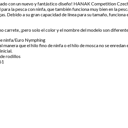
do con un nuevo y fantástico diseño! HANAK Competition Czech
l para la pesca con ninfa, que también funciona muy bien en la pesc
s. Debido a su gran capacidad de línea para su tamaño, funciona en
carrete, ¡pero solo el color y el nombre del modelo son diferent
 de ninfa/Euro Nymphing
 manera que el hilo fino de ninfa o el hilo de mosca no se enredan e
nicial.
de rodillos
61