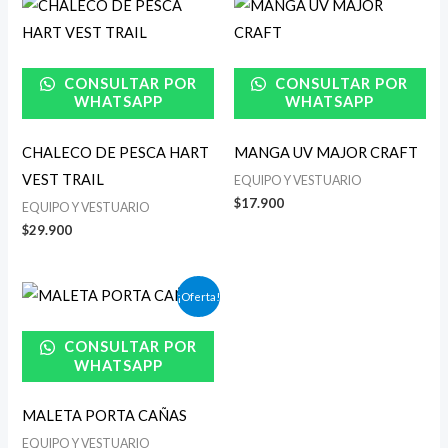
CONSULTAR POR
CONSULTAR POR
WHATSAPP
WHATSAPP
CHALECO DE PESCA HART
MANGA UV MAJOR CRAFT
VEST TRAIL
EQUIPO Y VESTUARIO
$
17.900
EQUIPO Y VESTUARIO
$
29.900
El
El
¡Oferta!
precio
precio
original
actual
era:
es:
CONSULTAR POR
$129.000.
$119.000.
WHATSAPP
MALETA PORTA CAÑAS
EQUIPO Y VESTUARIO