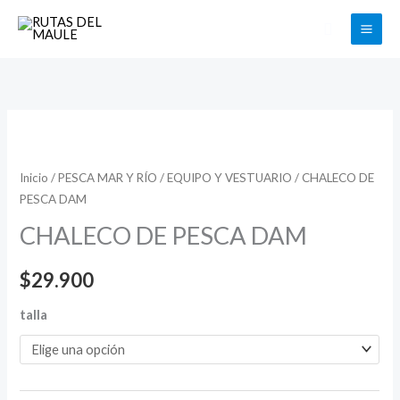
Ir
Buscar
al
contenido
CHALECO
DE
PESCA
Inicio
/
PESCA MAR Y RÍO
/
EQUIPO Y VESTUARIO
/ CHALECO DE
PESCA DAM
DAM
cantidad
CHALECO DE PESCA DAM
$
29.900
talla