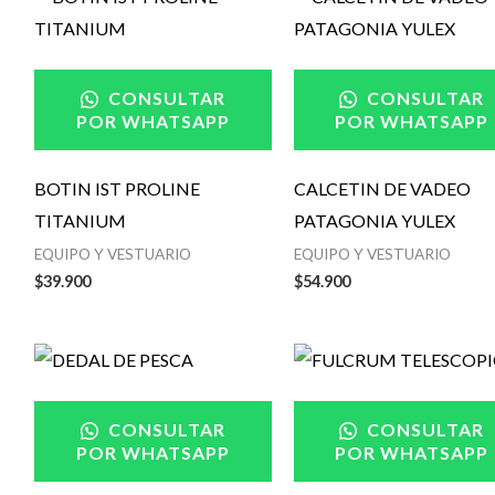
CONSULTAR
CONSULTAR
POR WHATSAPP
POR WHATSAPP
BOTIN IST PROLINE
CALCETIN DE VADEO
TITANIUM
PATAGONIA YULEX
EQUIPO Y VESTUARIO
EQUIPO Y VESTUARIO
$
39.900
$
54.900
Rango
de
precios:
desde
CONSULTAR
CONSULTAR
$9.600
POR WHATSAPP
POR WHATSAPP
hasta
$11.900