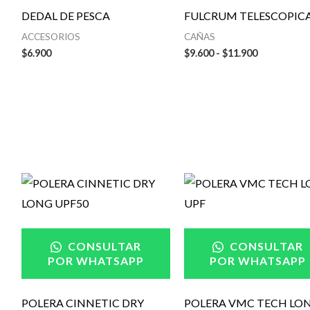
DEDAL DE PESCA
FULCRUM TELESCOPIC
ACCESORIOS
CAÑAS
$
6.900
$
9.600
-
$
11.900
Rango
de
precios:
desde
$24.900
hasta
CONSULTAR
CONSULTAR
$29.900
POR WHATSAPP
POR WHATSAPP
POLERA CINNETIC DRY
POLERA VMC TECH LO