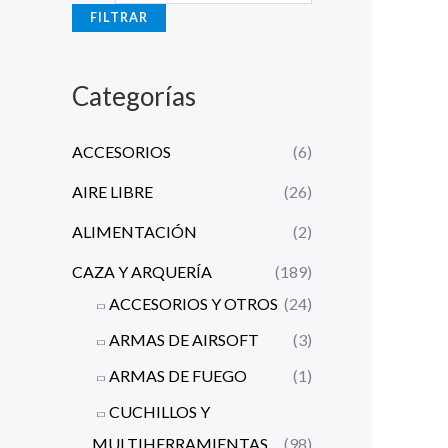
n
x
FILTRAR
i
i
m
m
Categorías
o
o
ACCESORIOS
(6)
AIRE LIBRE
(26)
ALIMENTACIÓN
(2)
CAZA Y ARQUERÍA
(189)
ACCESORIOS Y OTROS
(24)
ARMAS DE AIRSOFT
(3)
ARMAS DE FUEGO
(1)
CUCHILLOS Y
MULTIHERRAMIENTAS
(98)