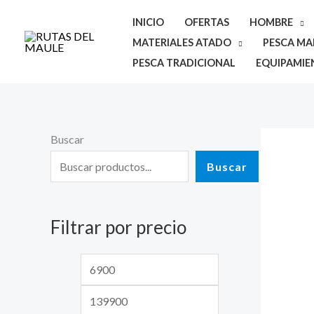
Ir
INICIO
OFERTAS
HOMBRE
al
MATERIALES ATADO
PESCA MAR
contenido
PESCA TRADICIONAL
EQUIPAMIE
Buscar
P
P
r
r
Buscar
e
e
c
c
Filtrar por precio
i
i
o
o
m
m
í
á