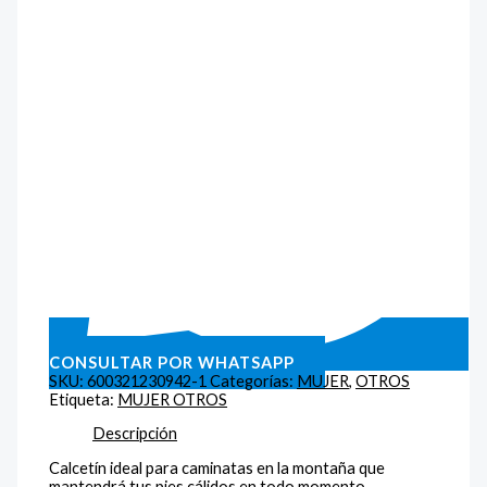
CONSULTAR POR WHATSAPP
SKU:
600321230942-1
Categorías:
MUJER
,
OTROS
Etiqueta:
MUJER OTROS
Descripción
Calcetín ideal para caminatas en la montaña que
mantendrá tus pies cálidos en todo momento.