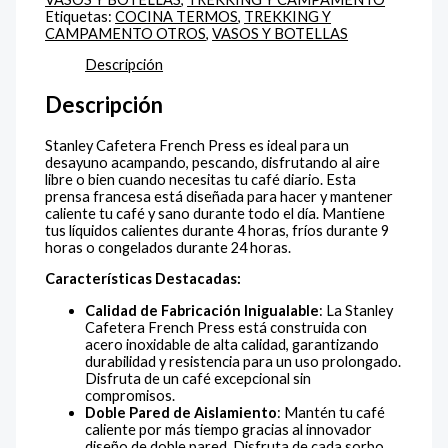
Etiquetas:
COCINA TERMOS
,
TREKKING Y
CAMPAMENTO OTROS
,
VASOS Y BOTELLAS
Descripción
Descripción
Stanley Cafetera French Press es ideal para un
desayuno acampando, pescando, disfrutando al aire
libre o bien cuando necesitas tu café diario. Esta
prensa francesa está diseñada para hacer y mantener
caliente tu café y sano durante todo el día. Mantiene
tus líquidos calientes durante 4 horas, fríos durante 9
horas o congelados durante 24 horas.
Características Destacadas:
Calidad
de Fabricación Inigualable
: La Stanley
Cafetera French Press está construida con
acero inoxidable de alta calidad, garantizando
durabilidad y resistencia para un uso prolongado.
Disfruta de un café excepcional sin
compromisos.
Doble Pared de Aislamiento
: Mantén tu café
caliente por más tiempo gracias al innovador
diseño de doble pared. Disfruta de cada sorbo