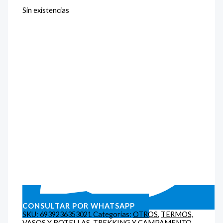
Sin existencias
CONSULTAR POR WHATSAPP
SKU:
6939236353021
Categorías:
OTROS
,
TERMOS,
VASOS Y BOTELLAS
,
TREKKING Y CAMPAMENTO