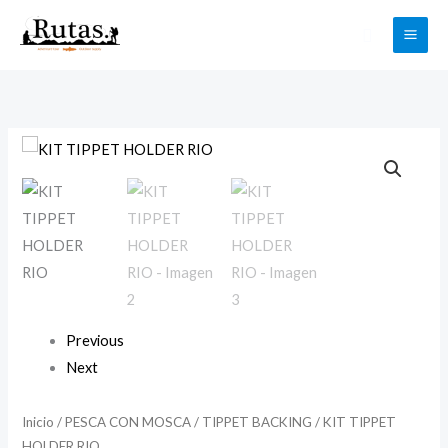
Ir
Buscar
al
contenido
KIT
TIPPET
HOLDER
RIO
cantidad
Previous
Next
Inicio
/
PESCA CON MOSCA
/
TIPPET BACKING
/ KIT TIPPET
HOLDER RIO