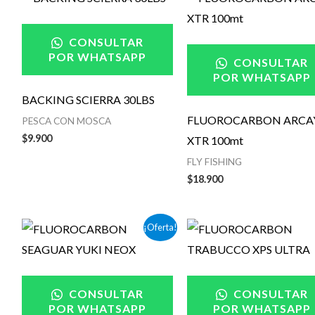
CONSULTAR
POR WHATSAPP
CONSULTAR
POR WHATSAPP
BACKING SCIERRA 30LBS
FLUOROCARBON ARCA
PESCA CON MOSCA
$
9.900
XTR 100mt
FLY FISHING
$
18.900
El
El
¡Oferta!
precio
precio
original
actual
era:
es:
$29.900.
$24.900.
CONSULTAR
CONSULTAR
POR WHATSAPP
POR WHATSAPP