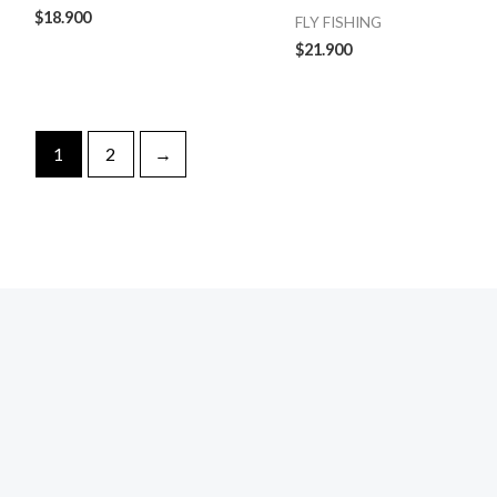
$
18.900
FLY FISHING
$
21.900
1
2
→