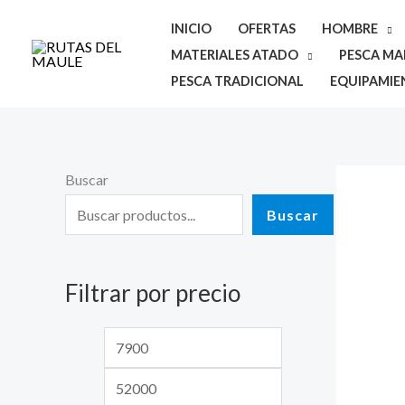
Ir
INICIO
OFERTAS
HOMBRE
al
MATERIALES ATADO
PESCA MAR
contenido
PESCA TRADICIONAL
EQUIPAMIE
Buscar
P
P
r
r
Buscar
e
e
c
c
Filtrar por precio
i
i
o
o
m
m
í
á