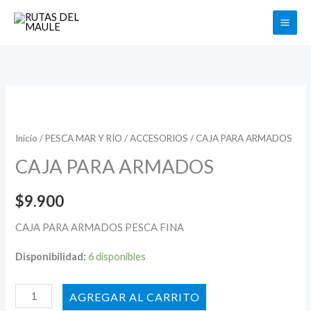
Ir
Buscar
al
contenido
CAJA
PARA
ARMADOS
Inicio
/
PESCA MAR Y RÍO
/
ACCESORIOS
/ CAJA PARA ARMADOS
cantidad
CAJA PARA ARMADOS
$
9.900
CAJA PARA ARMADOS PESCA FINA
Disponibilidad:
6 disponibles
AÑADIR AL CARRITO