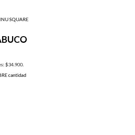
NNU SQUARE
ABUCO
es: $34.900.
E cantidad