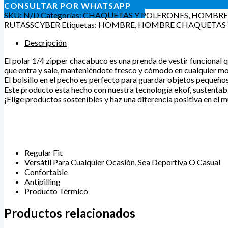
CONSULTAR POR WHATSAPP
SKU:
N/D
Categorías:
CHAQUETAS Y POLERONES
,
HOMBRE
RUTASSCYBER
Etiquetas:
HOMBRE
,
HOMBRE CHAQUETAS 
Descripción
El polar 1/4 zipper chacabuco es una prenda de vestir funcional q
que entra y sale, manteniéndote fresco y cómodo en cualquier m
El bolsillo en el pecho es perfecto para guardar objetos pequeños
Este producto esta hecho con nuestra tecnología ekof, sustentabil
¡Elige productos sostenibles y haz una diferencia positiva en el 
Regular Fit
Versátil Para Cualquier Ocasión, Sea Deportiva O Casual
Confortable
Antipilling
Producto Térmico
Productos relacionados