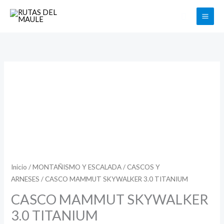
Ir
Buscar
al
contenido
CASCO
MAMMUT
SKYWALKER
3.0
TITANIUM
cantidad
Inicio
/
MONTAÑISMO Y ESCALADA
/
CASCOS Y
ARNESES
/ CASCO MAMMUT SKYWALKER 3.0 TITANIUM
CASCO MAMMUT SKYWALKER
3.0 TITANIUM