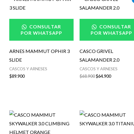
precio
precio
original
actual
era:
es:
$68.900.
$64.900.
CONSULTAR
CONSULTAR
POR WHATSAPP
POR WHATSAPP
ARNES MAMMUT OPHIR 3
CASCO GRIVEL
SLIDE
SALAMANDER 2.0
CASCOS Y ARNESES
CASCOS Y ARNESES
$
89.900
$
68.900
$
64.900