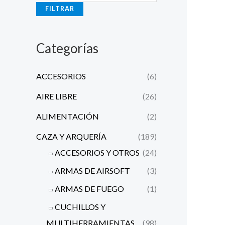
n
x
FILTRAR
i
i
m
m
Categorías
o
o
ACCESORIOS
(6)
AIRE LIBRE
(26)
ALIMENTACIÓN
(2)
CAZA Y ARQUERÍA
(189)
ACCESORIOS Y OTROS
(24)
ARMAS DE AIRSOFT
(3)
ARMAS DE FUEGO
(1)
CUCHILLOS Y
MULTIHERRAMIENTAS
(98)