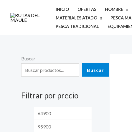
Ir
INICIO
OFERTAS
HOMBRE
al
MATERIALES ATADO
PESCA MAR
contenido
PESCA TRADICIONAL
EQUIPAMIE
Buscar
P
P
r
r
Buscar
e
e
c
c
Filtrar por precio
i
i
o
o
m
m
í
á