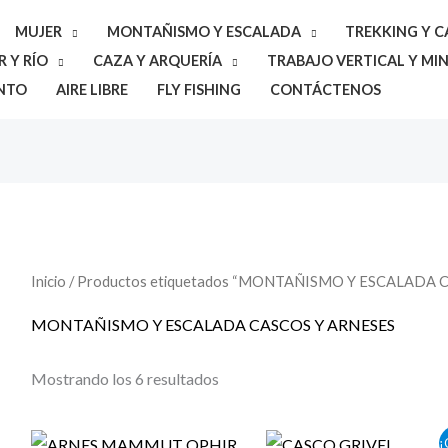
MUJER
MONTAÑISMO Y ESCALADA
TREKKING Y 
 Y RÍO
CAZA Y ARQUERÍA
TRABAJO VERTICAL Y MIN
NTO
AIRE LIBRE
FLY FISHING
CONTÁCTENOS
Inicio
/ Productos etiquetados “MONTAÑISMO Y ESCALADA 
MONTAÑISMO Y ESCALADA CASCOS Y ARNESES
Mostrando los 6 resultados
El
El
¡