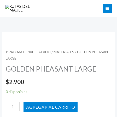
Ir
Buscar
al
contenido
GOLDEN
PHEASANT
LARGE
Inicio
/
MATERIALES ATADO
/
MATERIALES
/ GOLDEN PHEASANT
LARGE
cantidad
GOLDEN PHEASANT LARGE
$
2.900
0 disponibles
AÑADIR AL CARRITO