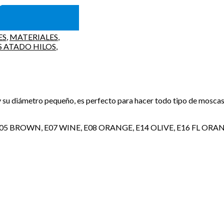
ES
,
MATERIALES
,
S ATADO HILOS
,
 y su diámetro pequeño, es perfecto para hacer todo tipo de mosca
 BROWN, E07 WINE, E08 ORANGE, E14 OLIVE, E16 FL ORANGE, E