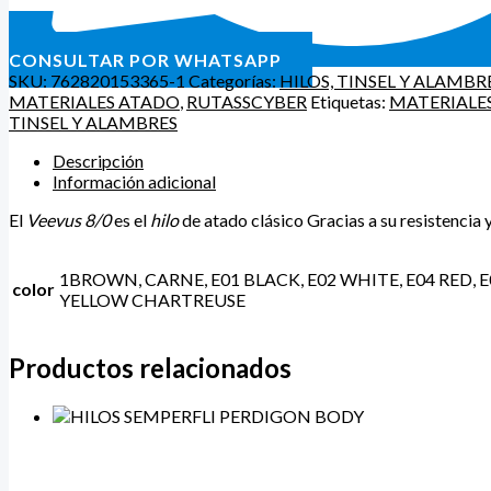
CONSULTAR POR WHATSAPP
SKU:
762820153365-1
Categorías:
HILOS, TINSEL Y ALAMBR
MATERIALES ATADO
,
RUTASSCYBER
Etiquetas:
MATERIALE
TINSEL Y ALAMBRES
Descripción
Información adicional
El
Veevus 8/0
es el
hilo
de atado clásico Gracias a su resistencia
1BROWN, CARNE, E01 BLACK, E02 WHITE, E04 RED, E05
color
YELLOW CHARTREUSE
Productos relacionados