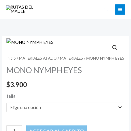
Ir
Buscar
al
contenido
MONO
NYMPH
EYES
Inicio
/
MATERIALES ATADO
/
MATERIALES
/ MONO NYMPH EYES
cantidad
MONO NYMPH EYES
$
3.900
talla
AÑADIR AL CARRITO