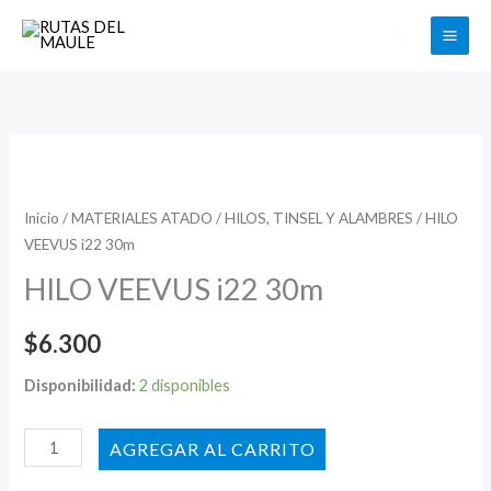
Ir
Buscar
al
contenido
HILO
VEEVUS
i22
Inicio
/
MATERIALES ATADO
/
HILOS, TINSEL Y ALAMBRES
/ HILO
VEEVUS i22 30m
30m
cantidad
HILO VEEVUS i22 30m
$
6.300
Disponibilidad:
2 disponibles
AÑADIR AL CARRITO