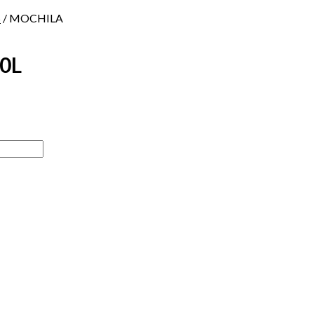
S
/ MOCHILA
0L