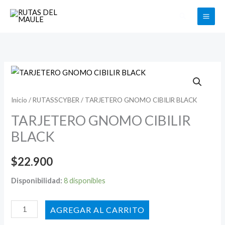
Ir
Buscar
al
contenido
TARJETERO
GNOMO
CIBILIR
Inicio
/
RUTASSCYBER
/ TARJETERO GNOMO CIBILIR BLACK
BLACK
TARJETERO GNOMO CIBILIR
cantidad
BLACK
$
22.900
Disponibilidad:
8 disponibles
AÑADIR AL CARRITO