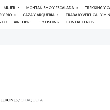
MUJER
MONTAÑISMO Y ESCALADA
TREKKING Y 
 Y RÍO
CAZA Y ARQUERÍA
TRABAJO VERTICAL Y MIN
NTO
AIRE LIBRE
FLY FISHING
CONTÁCTENOS
El
El
precio
precio
original
actual
era:
es:
$249.000.
$219.000.
OLERONES
/ CHAQUETA