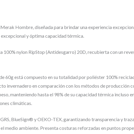
erak Hombre, diseñada para brindar una experiencia excepcional 
d excepcional y óptima capacidad térmica.
a 100% nylon RipStop (Antidesgarro) 20D, recubierta con un reves
n de 60g está compuesto en su totalidad por poliéster 100% recicl
ecto invernadero en comparación con los métodos de producción c
 peso, manteniendo hasta el 98% de su capacidad térmica incluso 
ones climáticas.
s GRS, BlueSign® y OEKO-TEX, garantizando transparencia y traza
el medio ambiente. Presenta costuras reforzadas en puntos propens