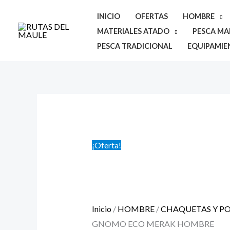
Ir
INICIO
OFERTAS
HOMBRE
al
MATERIALES ATADO
PESCA MAR
contenido
PESCA TRADICIONAL
EQUIPAMIE
CHAQUETA
El
El
GNOMO
precio
precio
ECO
original
actual
¡Oferta!
MERAK
era:
es:
HOMBRE
$99.900.
$69.900.
cantidad
Inicio
/
HOMBRE
/
CHAQUETAS Y P
GNOMO ECO MERAK HOMBRE