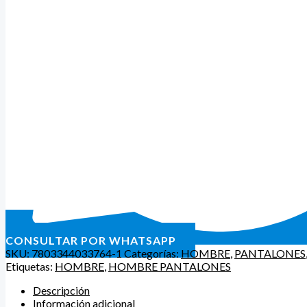
CONSULTAR POR WHATSAPP
SKU:
7803344033764-1
Categorías:
HOMBRE
,
PANTALONES
Etiquetas:
HOMBRE
,
HOMBRE PANTALONES
Descripción
Información adicional