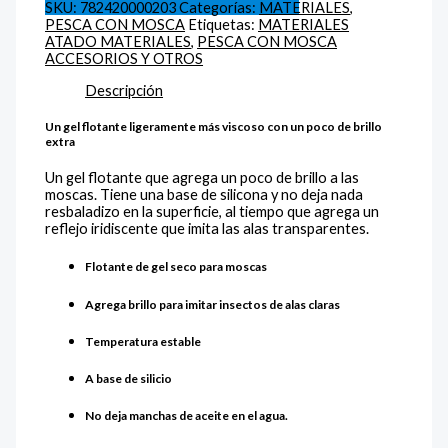
SKU:
782420000203
Categorías:
MATERIALES
,
PESCA CON MOSCA
Etiquetas:
MATERIALES
ATADO MATERIALES
,
PESCA CON MOSCA
ACCESORIOS Y OTROS
Descripción
Un gel flotante ligeramente más viscoso con un poco de brillo
extra
Un gel flotante que agrega un poco de brillo a las
moscas. Tiene una base de silicona y no deja nada
resbaladizo en la superficie, al tiempo que agrega un
reflejo iridiscente que imita las alas transparentes.
Flotante de gel seco para moscas
Agrega brillo para imitar insectos de alas claras
Temperatura estable
A base de silicio
No deja manchas de aceite en el agua.