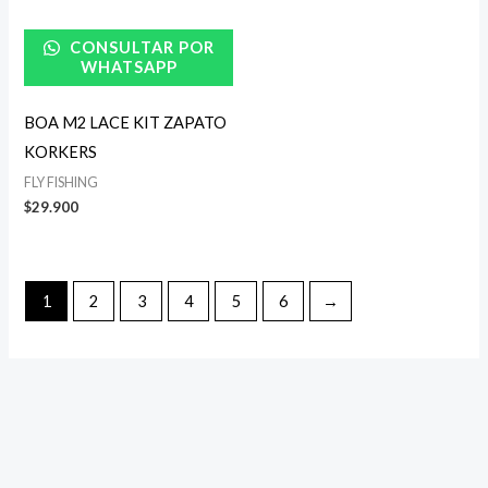
CONSULTAR POR
WHATSAPP
BOA M2 LACE KIT ZAPATO
KORKERS
FLY FISHING
$
29.900
1
2
3
4
5
6
→