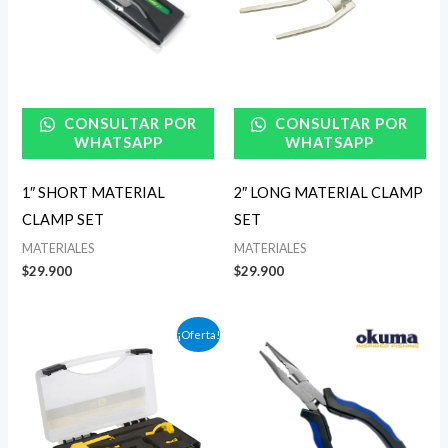
CONSULTAR POR
CONSULTAR POR
WHATSAPP
WHATSAPP
1″ SHORT MATERIAL
2″ LONG MATERIAL CLAMP
CLAMP SET
SET
MATERIALES
MATERIALES
$
29.900
$
29.900
El
El
¡Oferta!
precio
precio
original
actual
era:
es:
$89.900.
$69.900.