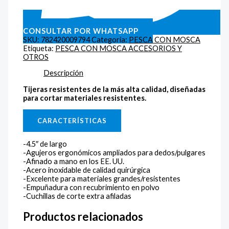
CONSULTAR POR WHATSAPP
SKU:
782420009794
Categoría:
PESCA CON MOSCA
Etiqueta:
PESCA CON MOSCA ACCESORIOS Y
OTROS
Descripción
Tijeras resistentes de la más alta calidad, diseñadas
para cortar materiales resistentes.
CARACTERÍSTICAS
-4.5″ de largo
-Agujeros ergonómicos ampliados para dedos/pulgares
-Afinado a mano en los EE. UU.
-Acero inoxidable de calidad quirúrgica
-Excelente para materiales grandes/resistentes
-Empuñadura con recubrimiento en polvo
-Cuchillas de corte extra afiladas
Productos relacionados