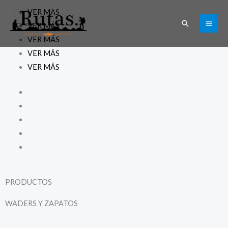
Ir
VER MAS
al
Buscar
VER MÁS
contenido
VER MÁS
VER MÁS
VER MÁS
PRODUCTOS
WADERS Y ZAPATOS