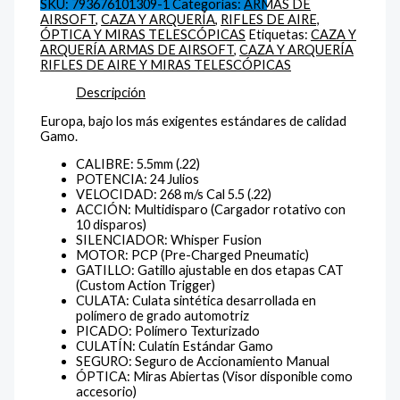
SKU:
793676101309-1
Categorías:
ARMAS DE
AIRSOFT
,
CAZA Y ARQUERÍA
,
RIFLES DE AIRE,
ÓPTICA Y MIRAS TELESCÓPICAS
Etiquetas:
CAZA Y
ARQUERÍA ARMAS DE AIRSOFT
,
CAZA Y ARQUERÍA
RIFLES DE AIRE Y MIRAS TELESCÓPICAS
Descripción
Europa, bajo los más exigentes estándares de calidad
Gamo.
CALIBRE:
5.5mm (.22)
POTENCIA:
24 Julios
VELOCIDAD:
268 m/s Cal 5.5 (.22)
ACCIÓN:
Multidisparo (Cargador rotativo con
10 disparos)
SILENCIADOR:
Whisper Fusion
MOTOR:
PCP (Pre-Charged Pneumatic)
GATILLO:
Gatillo ajustable en dos etapas CAT
(Custom Action Trigger)
CULATA:
Culata sintética desarrollada en
polímero de grado automotriz
PICADO:
Polímero Texturizado
CULATÍN:
Culatín Estándar Gamo
SEGURO:
Seguro de Accionamiento Manual
ÓPTICA:
Miras Abiertas (Visor disponible como
accesorio)