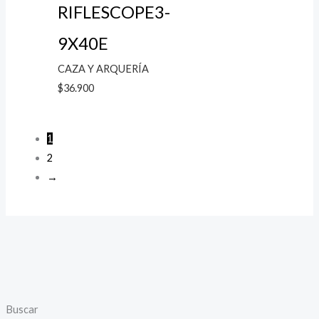
RIFLESCOPE3-
9X40E
CAZA Y ARQUERÍA
$
36.900
1
2
→
P
P
Buscar