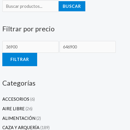
r
r
BUSCAR
e
e
c
c
Filtrar por precio
i
i
o
o
m
m
í
á
FILTRAR
n
x
i
i
m
m
Categorías
o
o
ACCESORIOS
(6)
AIRE LIBRE
(26)
ALIMENTACIÓN
(2)
CAZA Y ARQUERÍA
(189)