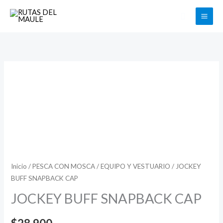
Ir
Buscar
al
contenido
JOCKEY
BUFF
SNAPBACK
CAP
cantidad
Inicio
/
PESCA CON MOSCA
/
EQUIPO Y VESTUARIO
/ JOCKEY
BUFF SNAPBACK CAP
JOCKEY BUFF SNAPBACK CAP